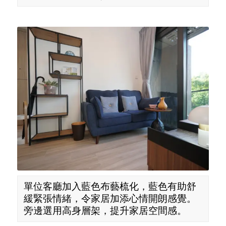
單位客廳加入藍色布藝梳化，藍色有助舒
緩緊張情緒，令家居加添心情開朗感覺。
旁邊選用高身層架，提升家居空間感。