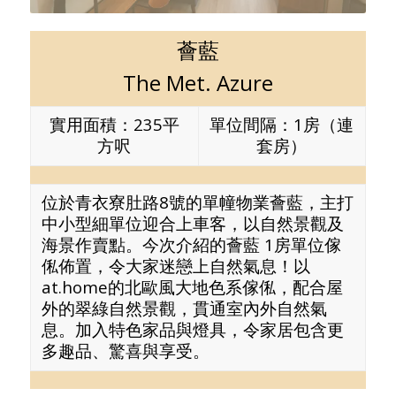
薈藍
The Met. Azure
實用面積：235平
單位間隔：1房（連
方呎
套房）
位於青衣寮肚路8號的單幢物業薈藍，主打
中小型細單位迎合上車客，以自然景觀及
海景作賣點。今次介紹的薈藍 1房單位傢
俬佈置，令大家迷戀上自然氣息！以
at.home的北歐風大地色系傢俬，配合屋
外的翠綠自然景觀，貫通室內外自然氣
息。加入特色家品與燈具，令家居包含更
多趣品、驚喜與享受。