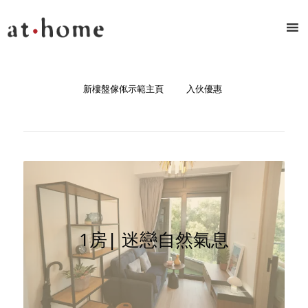
新樓盤傢俬示範主頁
入伙優惠
1房| 迷戀自然氣息