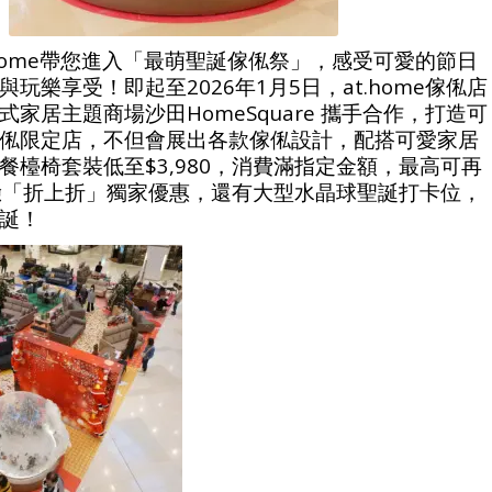
.home帶您進入「最萌聖誕傢俬祭」，感受可愛的節日
玩樂享受！即起至2026年1月5日，at.home傢俬店
家居主題商場沙田HomeSquare 攜手合作，打造可
俬限定店，不但會展出各款傢俬設計，配搭可愛家居
餐檯椅套裝低至$3,980，消費滿指定金額，最高可再
，體驗「折上折」獨家優惠，還有大型水晶球聖誕打卡位，
誕！