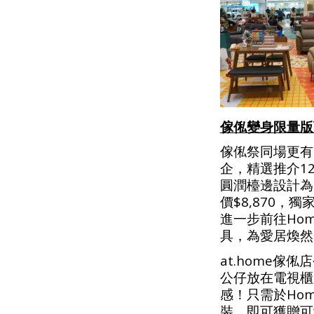
傢俬變身限量
傢俬祭同場更有
企，精選推介1
圓潤檯邊設計為
價$8,870，
進一步前往Home
具，為愛居煥然
at.home傢
公仔放在電視櫃
感！只需於Ho
裝，即可獲贈可