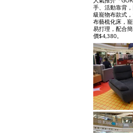
人氣推介「GO
手、活動靠背，
級寵物布款式，會
布藝梳化床，寵
易打理，配合簡
價$4,380。