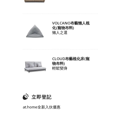
VOLCANO布藝懶人梳
化(寵物布料)
懶人之選
CLOUD布藝梳化床(寵
物布料)
輕鬆變身
立即登記
at.home全新入伙優惠