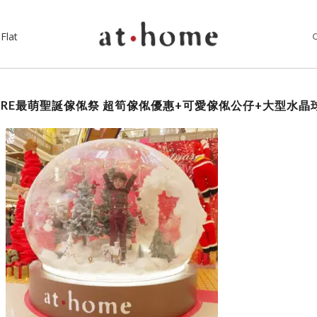
Flat
UARE最萌聖誕傢俬祭 超筍傢俬優惠+可愛傢俬公仔+大型水晶