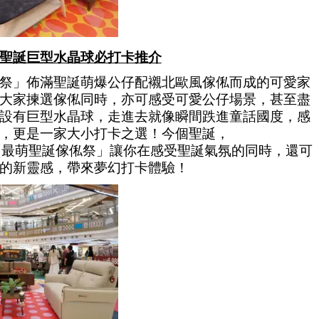
聖誕巨型水晶球必打卡推介
祭」佈滿聖誕萌爆公仔配襯北歐風傢俬而成的可愛家
大家揀選傢俬同時，亦可感受可愛公仔場景，甚至盡
設有巨型水晶球，走進去就像瞬間跌進童話國度，感
，更是一家大小打卡之選！今個聖誕，
are「最萌聖誕傢俬祭」讓你在感受聖誕氣氛的同時，還可
的新靈感，帶來夢幻打卡體驗！