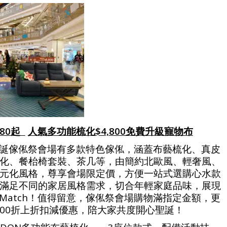
80起
人氣多功能梳化$4,800免費升級寵物布
最萌聖誕傢俬祭會場有多款特色傢俬，涵蓋布藝梳化、真皮
化、餐枱椅套裝、茶几等，由簡約北歐風、輕奢風、
元化風格，尊享會場限定價，方便一站式選購心水款
滿足不同的家居風格需求，切合年輕家庭品味，展現
& Match！值得留意，傢俬祭會場購物滿指定金額，更
,000折上折扣減優惠，陪大家共度開心聖誕！