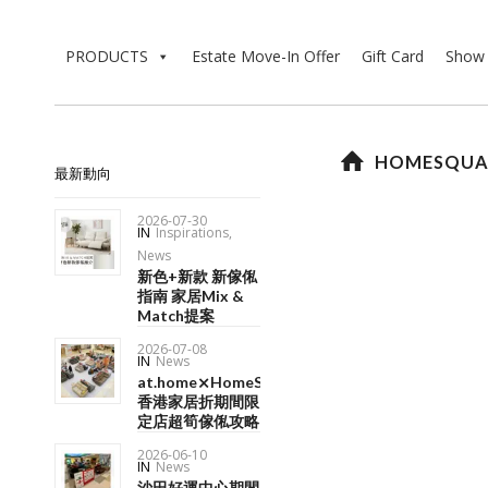
PRODUCTS
Estate Move-In Offer
Gift Card
Show 
HOMESQ
最新動向
2026-07-30
IN
Inspirations
,
News
新色+新款 新傢俬
指南 家居Mix &
Match提案
2026-07-08
IN
News
at.home⨯HomeSquare
香港家居折期間限
定店超筍傢俬攻略
2026-06-10
IN
News
沙田好運中心期間