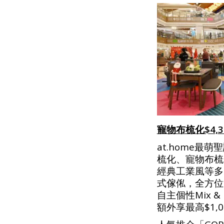
寵物布梳化$4,3
at.home
梳化、寵物布梳
經典工業風等多
式傢俬，全方位
自主個性Mix 
額外享最高$1