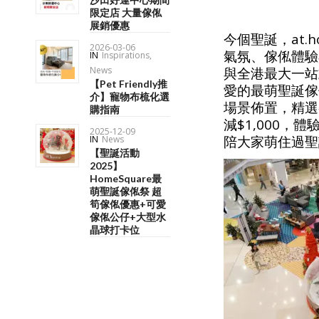
限定店 大量傢俬
展銷優惠
今個聖誕，at
2026-03-06
氣氛、傢俬體驗與
IN
Inspirations
,
News
與全港最大一站式
【Pet Friendly推
愛的最萌聖誕傢
介】寵物布梳化選
場景佈置，精選
購指南
減$1,000
2025-12-09
陪大家萌住過聖
IN
News
【聖誕活動
2025】
HomeSquare最
萌聖誕傢俬祭 超
筍傢俬優惠+可愛
傢俬公仔+大型水
晶球打卡位