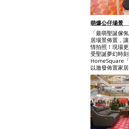
萌爆公仔場景 
「最萌聖誕傢俬
居場景佈置，讓
情拍照！現場更
受聖誕夢幻時刻
HomeSqu
以激發佈置家居