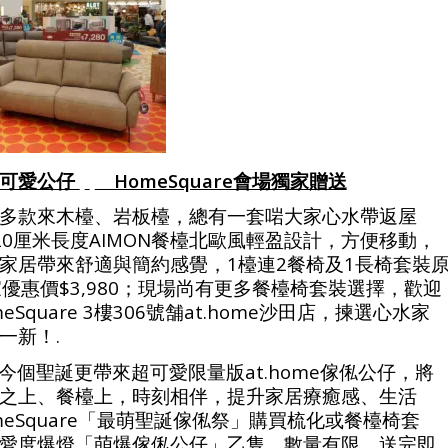
版可愛公仔
HomeSquare會場獨家贈送
多款來木檯、岩板檯，總有一套啱大家心水帶返屋
20厘米長度AIMON餐檯北歐風輕盈設計，方便移動，
家居帶來舒適與簡約感覺，1檯連2餐椅及1長椅套裝
獨家優惠價$3,980；現場尚有更多餐檯椅套裝選擇，歡迎
Square 3樓306號舗at.home沙田店，揀選心水家
一新！.
俬店今個聖誕更帶來超可愛限量版at.home傢俬公仔，將
之上、餐檯上，時刻相伴，提升家居療癒感、生活
meSquare「最萌聖誕傢俬祭」購買梳化或餐檯椅套
愛度爆燈「萌爆傢俬公仔」乙隻，數量有限，送完即