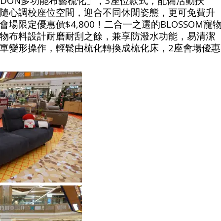
RDON多功能布藝梳化」，3座位款式，配備活動扶
隨心調校座位空間，迎合不同休閒姿態，更可免費升
場限定優惠價$4,800！二合一之選的BLOSSOM寵
物布料設計耐磨耐刮之餘，兼享防潑水功能，易清潔
單變形操作，輕鬆由梳化轉換成梳化床，2座會場優惠