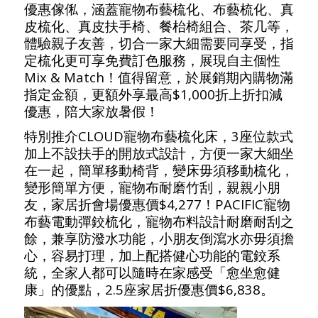
優惠傢俬，涵蓋寵物布藝梳化、布藝梳化、真
皮梳化、真皮扶手椅、餐枱椅組合、茶几等，
體驗親子友善，切合一家大細需要同享受，指
定梳化更可享免費訂色服務，展現自主個性
Mix & Match！值得留意，於展銷期內購物滿
指定金額，更額外享最高$1,000折上折扣減
優惠，陪大家放暑假！
特別推介CLOUD寵物布藝梳化床，3座位款式
加上不設扶手的開放式設計，方便一家大細坐
在一起，簡單移動椅背，變床毋須移動梳化，
變形簡單方便，寵物布耐磨竹刮，親親小朋
友，家居折會場優惠價$4,277！PACIFIC寵物
布藝電動彈鉸梳化，寵物布料設計耐磨耐刮之
餘，兼享防潑水功能，小朋友倒瀉水亦毋須擔
心，容易打理，加上配搭健心功能的電鉸系
統，全家人都可以隨時在家感受「愈坐愈健
康」的優點，2.5座家居折優惠價$6,838。