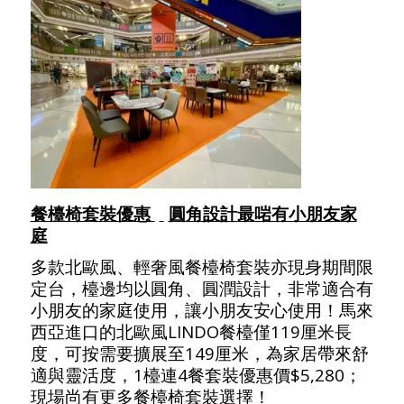
餐檯椅套裝優惠
圓角設計最啱有小朋友家
庭
多款北歐風、輕奢風餐檯椅套裝亦現身期間限
定台，檯邊均以圓角、圓潤設計，非常適合有
小朋友的家庭使用，讓小朋友安心使用！馬來
西亞進口的北歐風LINDO餐檯僅119厘米長
度，可按需要擴展至149厘米，為家居帶來舒
適與靈活度，1檯連4餐套裝優惠價$5,280；
現場尚有更多餐檯椅套裝選擇！