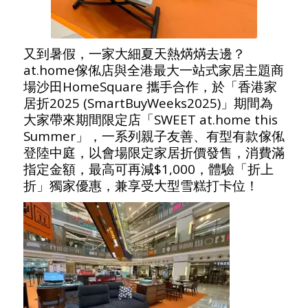
又到暑假，一家大細夏天熱焫焫去邊？
at.home傢俬店與全港最大一站式家居主題商
場沙田HomeSquare 攜手合作，於「香港家
居折2025 (SmartBuyWeeks2025)」期間為
大家帶來期間限定店「SWEET at.home this
Summer」，一系列親子友善、有型有款傢俬
登陸中庭，以會場限定家居折價發售，消費滿
指定金額，最高可再減$1,000，體驗「折上
折」獨家優惠，兼享受大型雪糕打卡位！