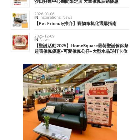
沙田好運中心期間限定店 大量傢俬展銷優惠
2026-03-06
IN
Inspirations
,
News
【Pet Friendly推介】寵物布梳化選購指南
2025-12-09
IN
News
【聖誕活動2025】HomeSquare最萌聖誕傢俬祭
超筍傢俬優惠+可愛傢俬公仔+大型水晶球打卡位