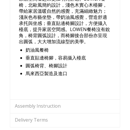
椅，北歐風簡約設計，淺色木實心木檯腳，
帶給家居溫暖自然的感覺，充滿細緻魅力；
淺灰色布藝坐墊，帶奶油風感覺，營造舒適
承托與坐感；垂直貼邊椅腳設計，方便攝入
檯底，提升家居空間感。LOWEN餐椅沒有銳
角，椅背圓弧設計，而椅腳接合部份亦呈現
出圓弧，大大增加流線型的美學。
奶油風餐椅
垂直貼邊椅腳，容易攝入檯底
圓弧椅背、椅腳設計
馬來西亞製造及進口
Assembly Instruction
Delivery Terms