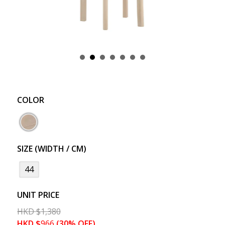
COLOR
SIZE (WIDTH / CM)
44
UNIT PRICE
HKD
$
1,380
HKD
$
966
(30% OFF)