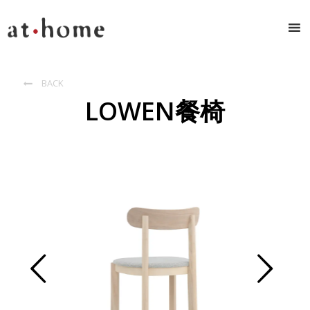
BACK

LOWEN餐椅
Prev
Next