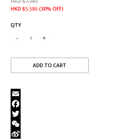
HKD
$
7,980
HKD
$
5,586
(30% OFF)
QTY
ADD TO CART
Email
Facebook
Twitter
WeChat