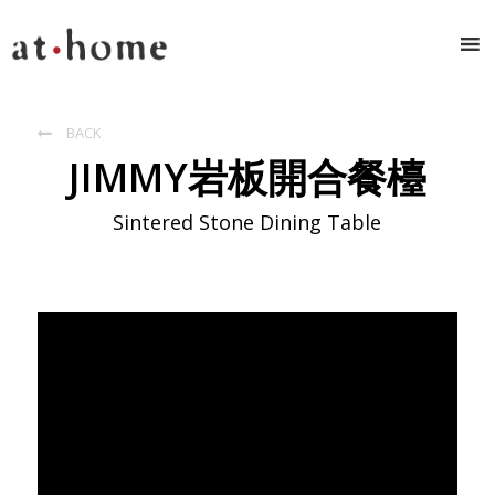
BACK

JIMMY岩板開合餐檯
Sintered Stone Dining Table
Prev
Next