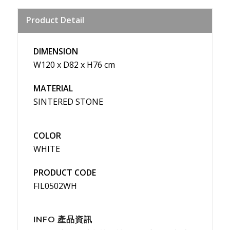
Sina
Product Detail
Weibo
DIMENSION
W120 x D82 x H76 cm
MATERIAL
SINTERED STONE
COLOR
WHITE
PRODUCT CODE
FIL0502WH
INFO 產品資訊