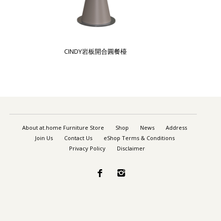
CINDY岩板開合圓餐檯
About at.home Furniture Store
Shop
News
Address
Join Us
Contact Us
eShop Terms & Conditions
Privacy Policy
Disclaimer

