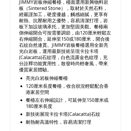
JIMMY岩板伸縮餐檯，檯面選用新興物料岩
板（Sintered Stone），取材於天然石料，
經嚴謹加工，硬度優越，觸感細膩，更享有
耐熱、抗壓耐用之優勢，容易清潔打理，岩
板下加設玻璃承托，更加堅固美觀。餐檯兩
側伸縮開合可按需要調節，由120厘米輕鬆左
右伸縮開合，延伸至150或180厘米，開合後
石紋自然連貫。JIMMY岩板餐檯選用全新亮
光白岩板，運用最新技術呈現卡拉卡塔
(Calacatta)石紋理，白色流露金色紋理，充
分詮釋功能實用性，散發時尚輕奢風，帶來
優質家居體驗。
亮光白岩板伸縮餐檯
120厘米長度餐檯，收合狀況輕鬆配合香
港家居空間
餐檯左右伸縮設計，可延伸至150厘米或
180厘米長度
新技術展現卡拉卡塔(Calacatta)石紋
耐熱耐高溫特性，容易清潔打理