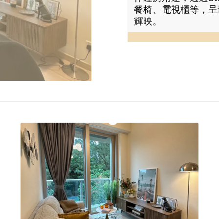
餐椅、電視櫃等，呈
輝映。