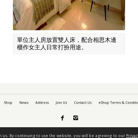
單位主人房放置雙人床，配合相思木邊
櫃作女主人日常打扮用途。
Shop
News
Address
Join Us
Contact Us
eShop Terms & Conditi


 us. By continuing to use the website, you will be agreeing to our
Priva