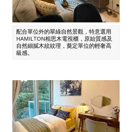
配合單位外的翠綠自然景觀，特意選用
HAMILTON相思木電視櫃，原始質感及
自然細膩木紋紋理，奠定單位的輕奢高
級感。