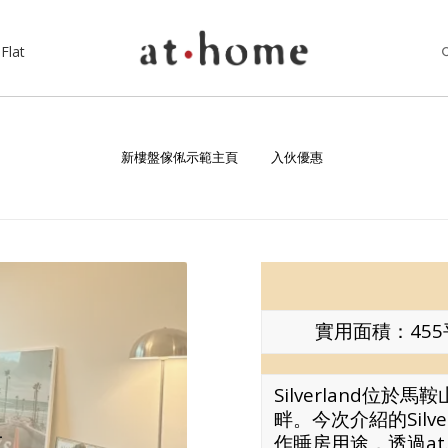
Flat
新樓盤傢俬示範主頁
入伙優惠
實用面積：45
Silverland位
畔。今次介紹的Silv
居
作睡房用途，透過a