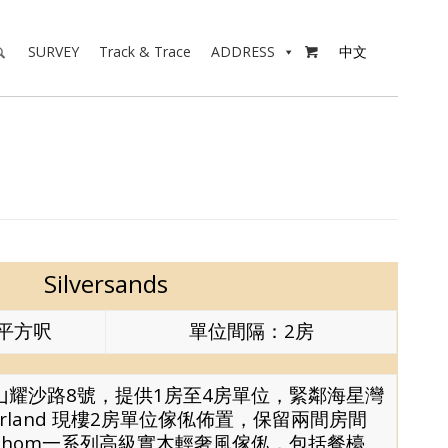
SURVEY
Track & Trace
ADDRESS
中文

Silversands
5平方呎
單位間隔：2房
於馬鞍山耀沙路8號，提供1房至4房單位，緊鄰海星灣
erland 現樓2房單位傢俬佈置，保留兩間房間
t.hom一系列高級實木輕奢風傢俬，包括餐檯、