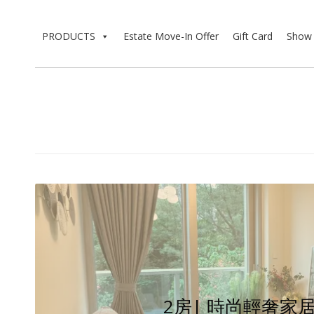
PRODUCTS
Estate Move-In Offer
Gift Card
Show 
2房| 時尚輕奢家