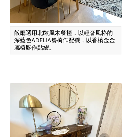
飯廳選用北歐風木餐檯，以輕奢風格的
深藍色ADELIA餐椅作配襯，以香檳金金
屬椅腳作點綴。