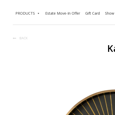
PRODUCTS
Estate Move-In Offer
Gift Card
Show 
BACK

K