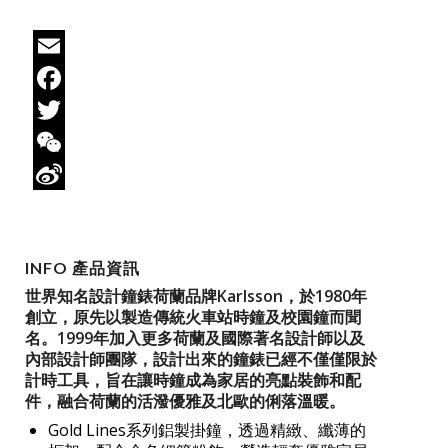
Email
Facebook
Twitter
WeChat
Sina
Weibo
INFO 產品資訊
世界知名設計鐘錶荷蘭品牌Karlsson，於1980年
創立，原先以製造傳統火車站時鐘及校園鐘而聞
名。1999年加入更多荷蘭及國際著名設計師以及
內部設計師團隊，設計出來的鐘錶已經不僅僅限於
計時工具，
旨在讓時鐘成為家居的亮點裝飾和配
件，融合荷蘭的活潑優雅及北歐的俐落溫暖。
Gold Lines系列鋁製掛鐘，透過精緻、纖薄的