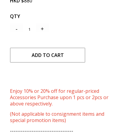
HKD
$
880
QTY
ADD TO CART
Enjoy 10% or 20% off for regular-priced
Accessories Purchase upon 1 pcs or 2pcs or
above respectively.
(Not applicable to consignment items and
special promotion items)
-----------------------------------