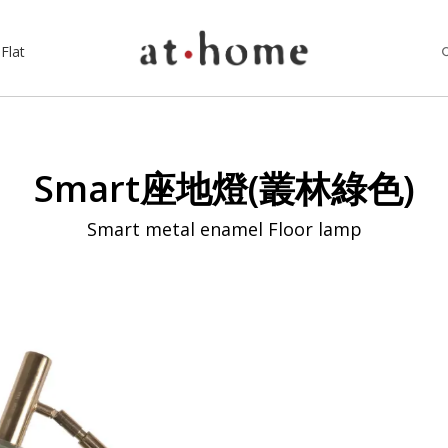
Flat
Smart座地燈(叢林綠色)
Smart metal enamel Floor lamp