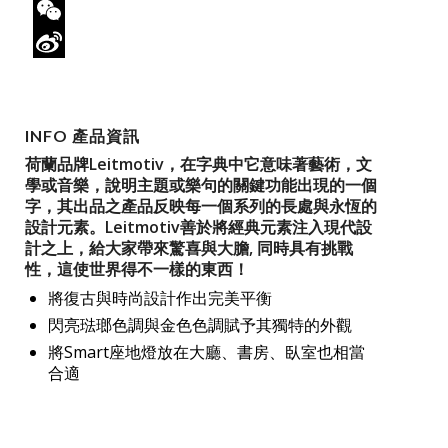
Twitter
WeChat
Sina
Weibo
INFO 產品資訊
荷蘭品牌Leitmotiv，在字典中它意味著藝術，文
學或音樂，說明主題或樂句的關鍵功能出現的一個
字，其出品之產品反映每一個系列的長處與永恆的
設計元素。Leitmotiv善於將經典元素注入現代設
計之上，給大家帶來驚喜與大膽, 同時具有挑戰
性，這使世界得不一樣的東西！
將復古與時尚設計作出完美平衡
閃亮琺瑯色調與金色色調賦予其獨特的外觀
將Smart座地燈放在大廳、書房、臥室也相當
合適