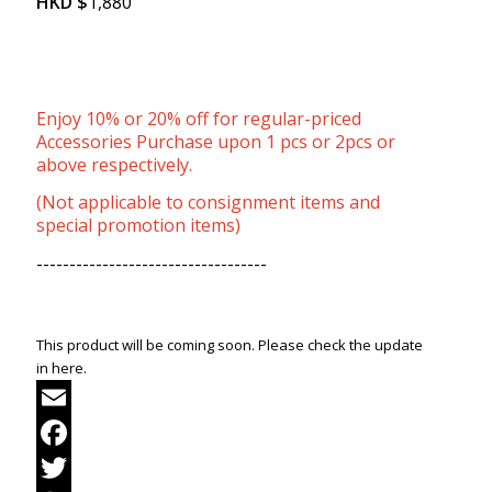
HKD
$
1,880
Enjoy 10% or 20% off for regular-priced
Accessories Purchase upon 1 pcs or 2pcs or
above respectively.
(Not applicable to consignment items and
special promotion items)
-----------------------------------
This product will be coming soon. Please check the update
in here.
Email
Facebook