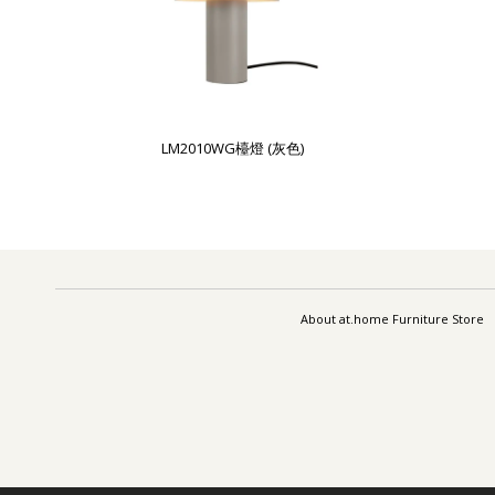
LM2010WG檯燈 (灰色)
About at.home Furniture Store