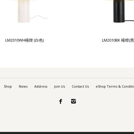
LM2010WH檯燈 (白色)
LM2010BK 檯燈(黑
Shop
News
Address
Join Us
Contact Us
eShop Terms & Conditi

