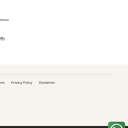
色)
ons
Privacy Policy
Disclaimer