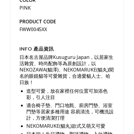
PINK
PRODUCT CODE
FWW0045XX
INFO 產品資訊
日本名古屋品牌Kusuguru Japan，以居家生
活雜貨、時尚配飾等為原創設計，以
NEKOZAWA(貓澤)、NEKOMARUKE(貓丸)聞
名的眼鏡貓等可愛雜貨，合適愛貓人士、哈
日族！
造型可愛，放在家裡任何位置可加添色
彩，引人注目
適合椅子墊、門口地氈、廚房門墊、浴室
門墊等居家多種用途 容易清洗，可機洗設
計，方便清潔打理
NEKOMARUKE(貓丸)款式又萌又可愛
日本控！生日禮物、聖誕禮物、入伙禮物