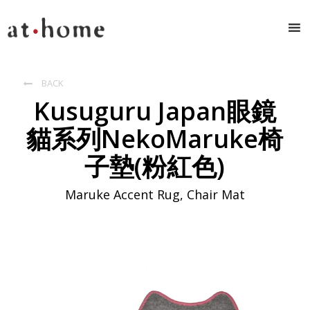
BACK

Kusuguru Japan眼鏡
貓系列NekoMaruke椅
子墊(粉紅色)
Maruke Accent Rug, Chair Mat