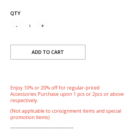
QTY
ADD TO CART
Enjoy 10% or 20% off for regular-priced
Accessories Purchase upon 1 pcs or 2pcs or above
respectively.
(Not applicable to consignment items and special
promotion items)
-----------------------------------