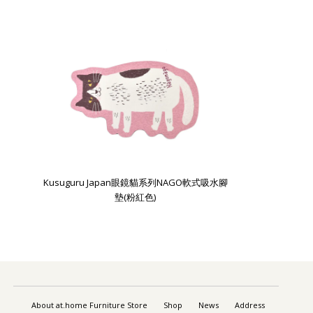
Kusuguru Japan眼鏡貓系列NAGO軟式吸水腳
墊(粉紅色)
About at.home Furniture Store
Shop
News
Address