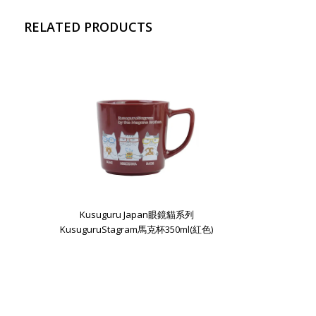
RELATED PRODUCTS
Kusuguru Japan眼鏡貓系列
KusuguruStagram馬克杯350ml(紅色)