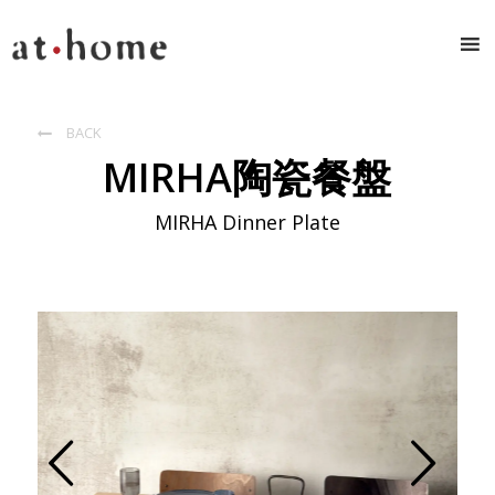
BACK

MIRHA陶瓷餐盤
MIRHA Dinner Plate
Prev
Next