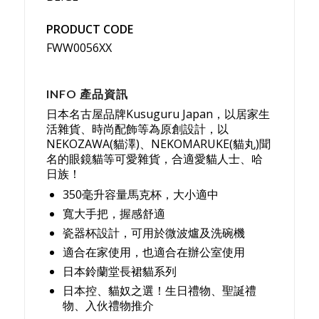
PRODUCT CODE
FWW0056XX
INFO 產品資訊
日本名古屋品牌Kusuguru Japan，以居家生
活雜貨、時尚配飾等為原創設計，以
NEKOZAWA(貓澤)、NEKOMARUKE(貓丸)聞
名的眼鏡貓等可愛雜貨，合適愛貓人士、哈
日族！
350毫升容量馬克杯，大小適中
寬大手把，握感舒適
瓷器杯設計，可用於微波爐及洗碗機
適合在家使用，也適合在辦公室使用
日本鈴蘭堂長裙貓系列
日本控、貓奴之選！生日禮物、聖誕禮
物、入伙禮物推介