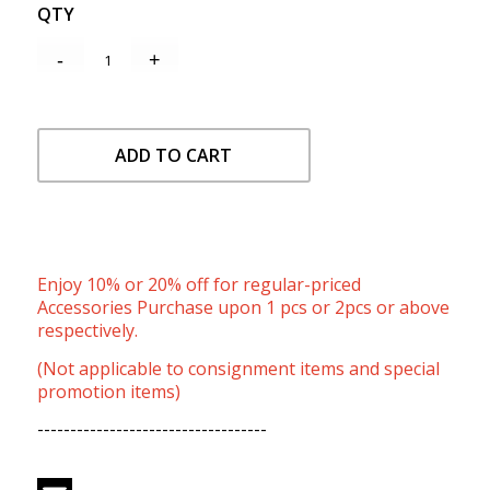
QTY
ADD TO CART
Enjoy 10% or 20% off for regular-priced
Accessories Purchase upon 1 pcs or 2pcs or above
respectively.
(Not applicable to consignment items and special
promotion items)
-----------------------------------