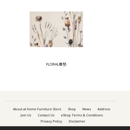
FLORAL餐墊
About at.home Furniture Store
Shop
News
Address
Join Us
Contact Us
eShop Terms & Conditions
Privacy Policy
Disclaimer