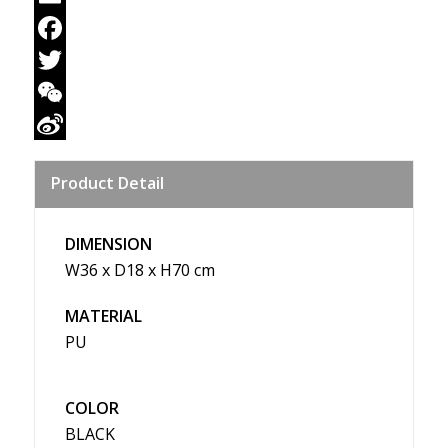
Email
Facebook
Twitter
WeChat
Sina
Product Detail
Weibo
DIMENSION
W36 x D18 x H70 cm
MATERIAL
PU
COLOR
BLACK