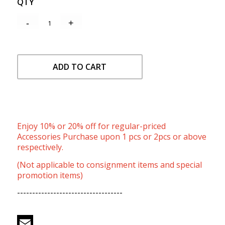
QTY
ADD TO CART
Enjoy 10% or 20% off for regular-priced
Accessories Purchase upon 1 pcs or 2pcs or above
respectively.
(Not applicable to consignment items and special
promotion items)
-----------------------------------