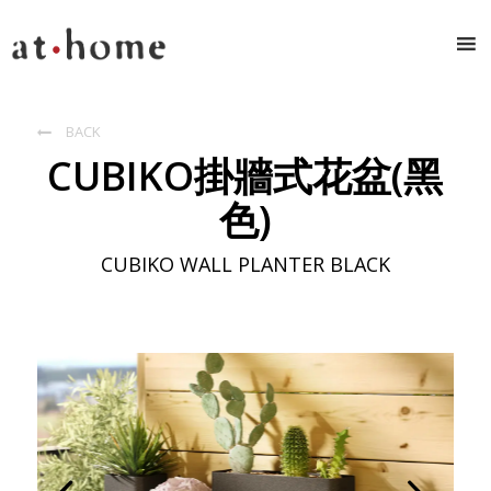
BACK

CUBIKO掛牆式花盆(黑
色)
CUBIKO WALL PLANTER BLACK