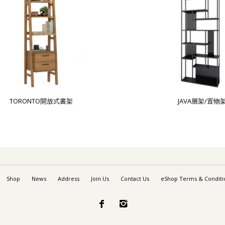
TORONTO開放式書架
JAVA層架/置物
Shop
News
Address
Join Us
Contact Us
eShop Terms & Conditi

