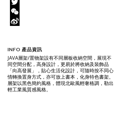
Facebook
Twitter
WeChat
Sina
Weibo
INFO 產品資訊
JAVA層架/置物架設有不同層板收納空間，展現不
同空間分配，高身設計，更易於將收納及裝飾品
「向高發展」，貼心生活化設計，可隨時按不同心
情轉換置身方式，亦可放上書本，化身特色書架。
層架以黑色簡約風格，體現北歐風輕奢格調，勒出
輕工業風質感風格。