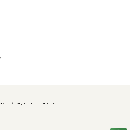
架
ons
Privacy Policy
Disclaimer