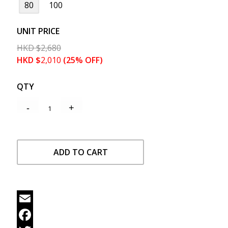
80
100
UNIT PRICE
HKD
$
2,680
HKD
$
2,010
(25% OFF)
QTY
ADD TO CART
Email