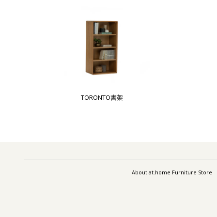
TORONTO書架
About at.home Furniture Store