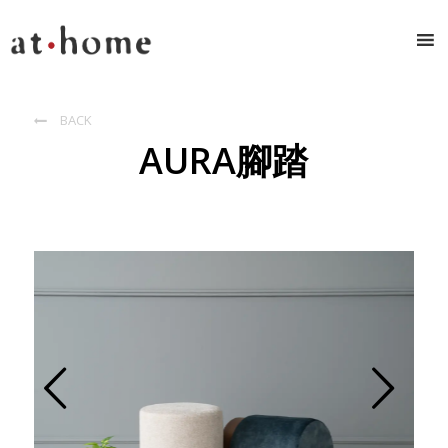
BACK

AURA腳踏
Prev
Next