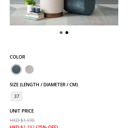
COLOR
SIZE (LENGTH / DIAMETER / CM)
37
UNIT PRICE
HKD
$
1,590
HKD
$
1,192
(25% OFF)