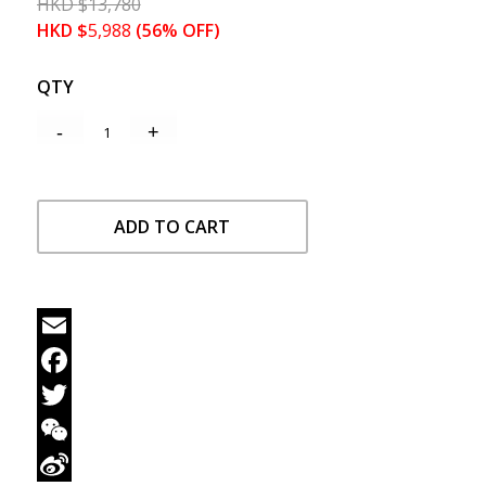
HKD
$
13,780
HKD
$
5,988
(56% OFF)
QTY
ADD TO CART
Email
Facebook
Twitter
WeChat