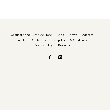
About at.home Furniture Store
Shop
News
Address
Join Us
Contact Us
eShop Terms & Conditions
Privacy Policy
Disclaimer

