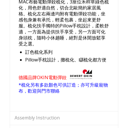
MAC布藝電動彈鉸梳化，3座位禾稈草綠色梳
化，用色舒適自然，切合北歐簡約家居風
格。梳化左右兩邊均附有電動彈鉸功能，坐
感包身兼有承托，輕柔包裹，坐起來更舒
服。梳化扶手獨特的Pillow手枕設計，柔軟舒
適，一方面為提供扶手享受，另一方面可化
身頭枕，隨時小休趟睡，絕對是休閒放鬆享
受之選。
訂色梳化系列
Pillow手枕設計，攤梳化、瞓梳化都方便
德國品牌OKIN電動彈鉸
*梳化另有多款顏色可供訂造；亦可升級寵物
布，歡迎與門市聯絡
Assembly Instruction