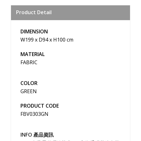
Sina
Product Detail
Weibo
DIMENSION
W199 x D94 x H100 cm
MATERIAL
FABRIC
COLOR
GREEN
PRODUCT CODE
FBV0303GN
INFO 產品資訊