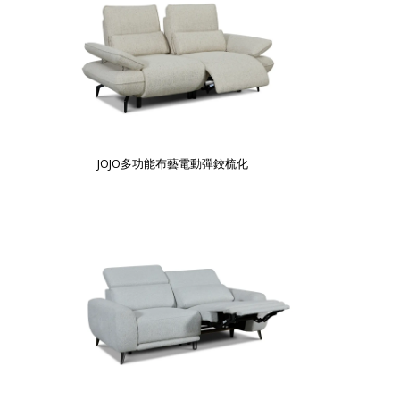
JOJO多功能布藝電動彈鉸梳化