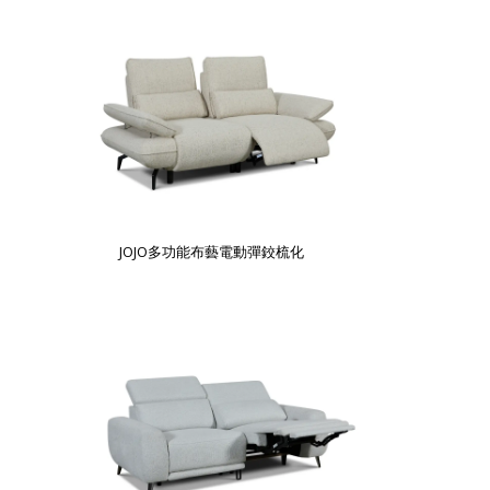
JOJO多功能布藝電動彈鉸梳化