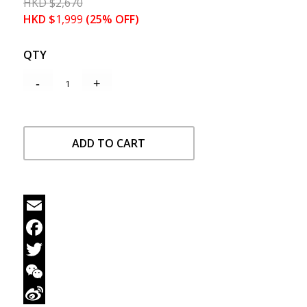
HKD
$
2,670
HKD
$
1,999
(25% OFF)
QTY
ADD TO CART
Email
Facebook
Twitter
WeChat