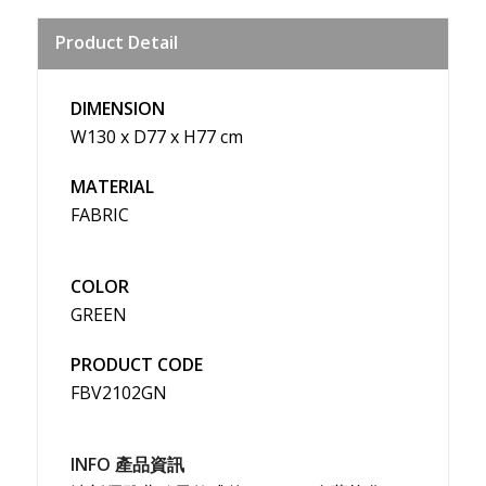
Sina
Product Detail
Weibo
DIMENSION
W130 x D77 x H77 cm
MATERIAL
FABRIC
COLOR
GREEN
PRODUCT CODE
FBV2102GN
INFO 產品資訊