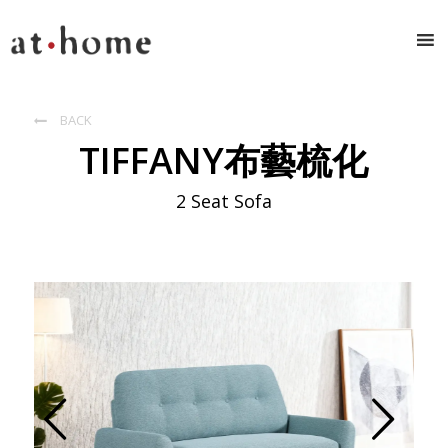
BACK

TIFFANY布藝梳化
2 Seat Sofa
Prev
Next