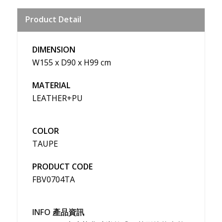
Sina
Product Detail
Weibo
DIMENSION
W155 x D90 x H99 cm
MATERIAL
LEATHER+PU
COLOR
TAUPE
PRODUCT CODE
FBV0704TA
INFO 產品資訊