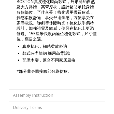
BOSTON真皮梳化時尚款式，外形簡約自然
及大方得體，高背厚枕，設計緊貼承托身體
各個部位，至佳享受！梳化選用優質皮革，
觸感柔軟舒適，享受舒適坐感，方便享受在
家睇電視、睇劇等休閒時光！梳化扶手獨特
設計，加強視覺及觸感，側卧在梳化上更添
舒適。155厘米長度兩座位梳化款式，尺寸慳
位，窩居之選。
真皮梳化，觸感柔軟舒適
款式時尚簡約 採用高背設計
配備木腳，適合不同家居風格
*部分非身體接觸部分為仿皮。
Assembly Instruction
Delivery Terms