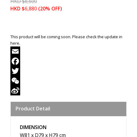
HKD
$
8,600
HKD
$
6,880
(20% OFF)
This product will be coming soon. Please check the update in
here.
Email
Facebook
Twitter
WeChat
Sina
Product Detail
Weibo
DIMENSION
W81 x D79 x H79 cm