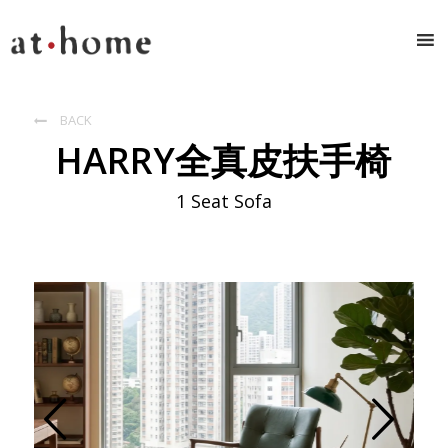
BACK

HARRY全真皮扶手椅
1 Seat Sofa
Prev
Next