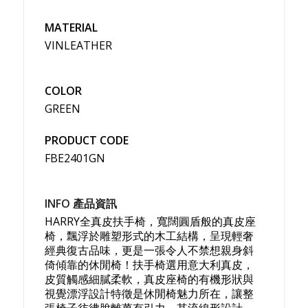
MATERIAL
VINLEATHER
COLOR
GREEN
PRODUCT CODE
FBE2401GN
INFO 產品資訊
HARRY全真皮扶手椅，寬闊圓盾般的真皮座
椅，飄浮於雕塑形式的木工結構，呈現輕奢
經典復古品味，更是一張令人不禁想親身斜
倚傾靠的休閒椅！扶手椅選用意大利真皮，
皮質觸感細膩柔軟，真皮座椅的有機形狀與
視覺漂浮設計特徵是休閒椅魅力所在，讓整
張椅子彷彿脫離萬有引力，其流線形設計，