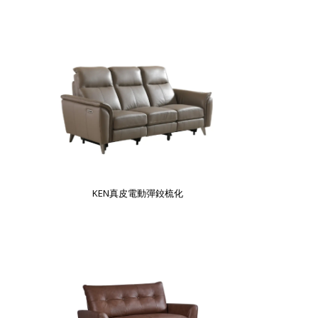
KEN真皮電動彈鉸梳化