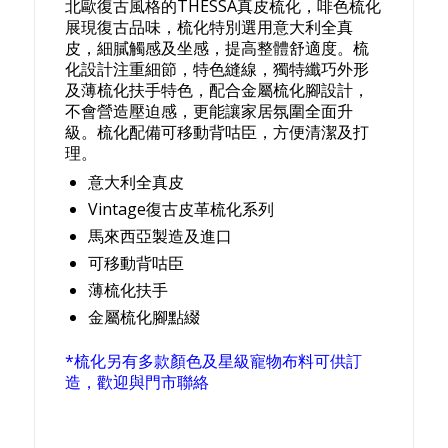
北歐復古風格的THESSA真皮梳化，啡色梳化
展現復古品味，梳化特別選用意大利全真
皮，細膩觸感及坐感，提高整體舒適度。梳
化設計注重細節，特色縫線，獨特纖巧外形
及薄梳化扶手特色，配合金屬梳化腳設計，
不會營造壓迫感，更能讓家居氛圍全面升
級。梳化配備可移動背咕臣，方便清潔及打
理。
意大利全真皮
Vintage復古皮革梳化系列
馬來西亞製造及進口
可移動背咕臣
薄梳化扶手
金屬梳化腳點綴
*梳化另有多款顏色及星級寵物布料可供訂
造，歡迎與門市聯絡