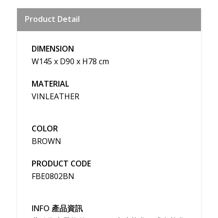
Sina
Product Detail
Weibo
DIMENSION
W145 x D90 x H78 cm
MATERIAL
VINLEATHER
COLOR
BROWN
PRODUCT CODE
FBE0802BN
INFO 產品資訊