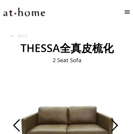
BACK

THESSA全真皮梳化
2 Seat Sofa
Prev
Next