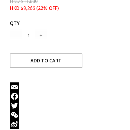
HKD
$
11,880
HKD
$
9,266
(22% OFF)
QTY
ADD TO CART
Email
Facebook
Twitter
WeChat