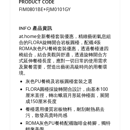
PRODUCT CODE
FIM0801BE+FJM0101GY
INFO 產品資訊
at.home全新餐檯套裝優惠，精緻藝術氣息組
合的FLORA旋轉開合岩板圓檯，配襯4張
ROMA灰色PU餐椅套裝優惠，透過餐檯連四
椅組合，結合美觀與舒適，透過旋轉開合方
式延伸餐檯長度，應對一切日常的使用需求
及聚餐需要，營造出藝術高級時尚的用餐環
境。
灰色PU餐椅及岩板圓檯套裝之選
FLORA圓檯採旋轉開合設計，由基本100
厘米直徑，轉出蛾眉月形延伸檯面，展開
成150厘米長度
餐檯選用優質岩板物料，耐刮耐熱易去
污，散發高貴時尚感
ROMA灰色PU餐椅配襯咖啡金椅腳，獨特
輕奢美學