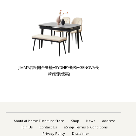
JIMMY岩板開合餐檯+SYDNEY餐椅+GENOVA長
椅(套裝優惠)
About at.home Furniture Store
Shop
News
Address
Join Us
Contact Us
eShop Terms & Conditions
Privacy Policy
Disclaimer