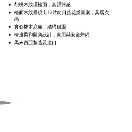
胡桃木紋理檯面，富韻律感
檯面木紋呈現出12片向日葵花瓣圖案，具層次
感
實心橡木底座，結構穩固
檯邊柔和圓角設計，實用與安全兼備
馬來西亞製造及進口