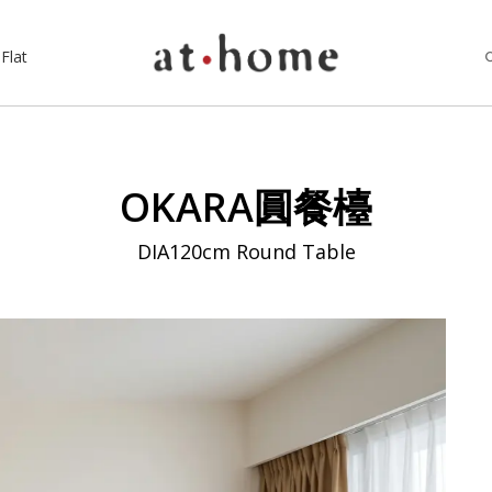
Flat
OKARA圓餐檯
DIA120cm Round Table