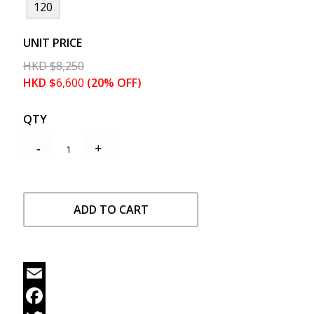
120
UNIT PRICE
HKD
$
8,250
HKD
$
6,600
(20% OFF)
QTY
ADD TO CART
Email