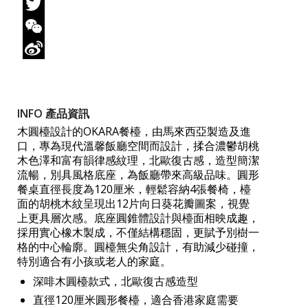
Facebook
Twitter
WeChat
Sina
Weibo
INFO 產品資訊
木圓檯設計的OKARA餐檯，由馬來西亞製造及進
口，專為現代溫馨飯廳空間而設計，揉合濃鬱胡桃
木色澤和富有韻律感紋理，北歐復古感，造型簡潔
流暢，別具風格底座，為飯廳帶來高級品味。圓形
餐桌直徑長度為120厘米，輕鬆容納4張餐椅，檯
面的胡桃木紋呈現出12片向日葵花瓣圖案，視覺
上更具層次感。底座圓錐體設計與檯面相映成趣，
採用實心橡木製成，不僅結構穩固，更賦予別樹一
格的中心輪廓。圓檯無尖角設計，有助減少碰撞，
特別適合有小孩或老人的家庭。
深啡木圓檯款式，北歐復古感造型
直徑120厘米圓形餐檯，適合香港家庭需要