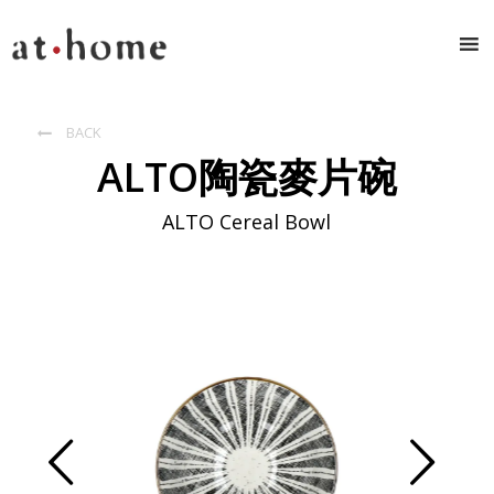
BACK

ALTO陶瓷麥片碗
ALTO Cereal Bowl
Prev
Next