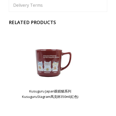
Delivery Terms
RELATED PRODUCTS
Kusuguru Japan眼鏡貓系列
KusuguruStagram馬克杯350ml(紅色)