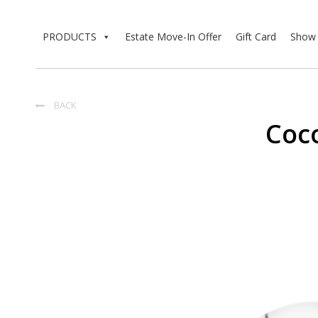
PRODUCTS
Estate Move-In Offer
Gift Card
Show 
BACK

Co