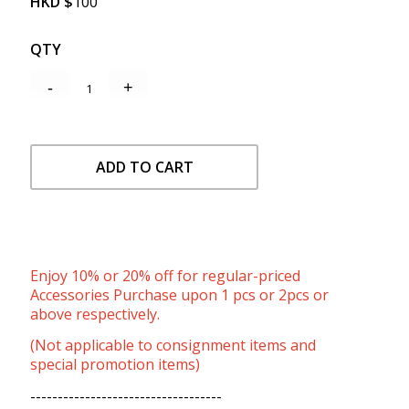
HKD
$
100
QTY
ADD TO CART
Enjoy 10% or 20% off for regular-priced
Accessories Purchase upon 1 pcs or 2pcs or
above respectively.
(Not applicable to consignment items and
special promotion items)
-----------------------------------