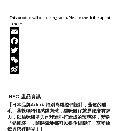
This product will be coming soon. Please check the update
in here.
Email
Facebook
Twitter
WeChat
Sina
Weibo
INFO 產品資訊
【日本品牌Aderia特別為貓控們設計，蓬鬆的貓
毛、柔軟獨特觸感貓肉球，貓咪腳仔就是那麼有魅
力，以貓咪腳掌與肉球造型打造成的玻璃杯，變身
「貓腳杯」，隨時隨地都可以捉住貓腳仔，享受放
鬆與陪伴時光！】