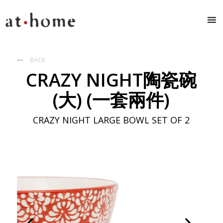
BACK

CRAZY NIGHT陶瓷碗
(大) (一套兩件)
CRAZY NIGHT LARGE BOWL SET OF 2