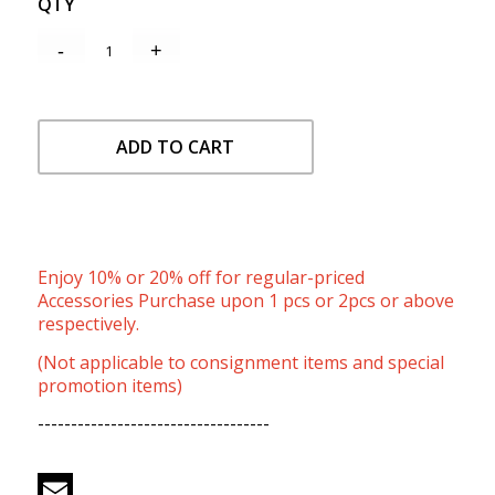
QTY
ADD TO CART
Enjoy 10% or 20% off for regular-priced
Accessories Purchase upon 1 pcs or 2pcs or above
respectively.
(Not applicable to consignment items and special
promotion items)
-----------------------------------