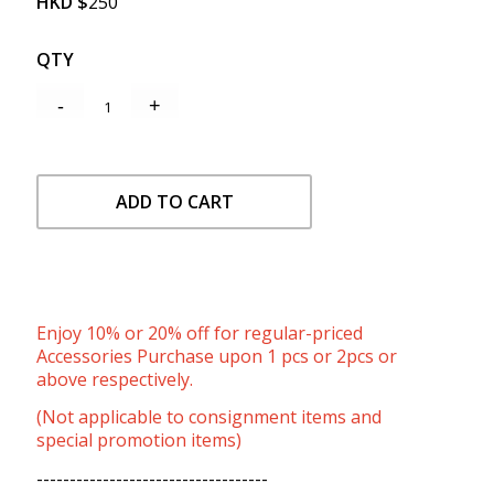
HKD
$
250
QTY
ADD TO CART
Enjoy 10% or 20% off for regular-priced
Accessories Purchase upon 1 pcs or 2pcs or
above respectively.
(Not applicable to consignment items and
special promotion items)
-----------------------------------