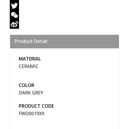
Facebook
Twitter
WeChat
Sina
Product Detail
Weibo
MATERIAL
CERAMIC
COLOR
DARK GREY
PRODUCT CODE
FWD0019XX