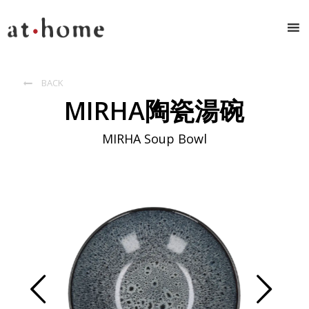
BACK

MIRHA陶瓷湯碗
MIRHA Soup Bowl
Prev
Next