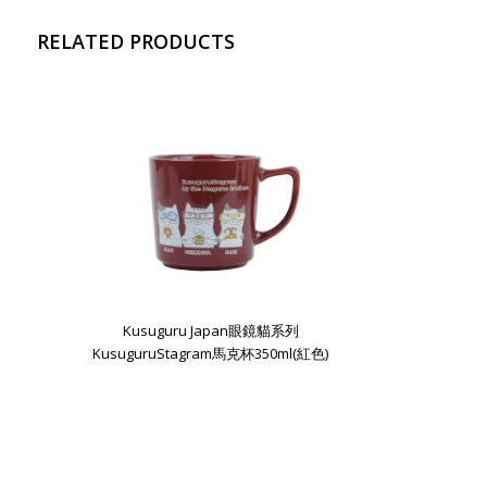
RELATED PRODUCTS
Kusuguru Japan眼鏡貓系列
KusuguruStagram馬克杯350ml(紅色)