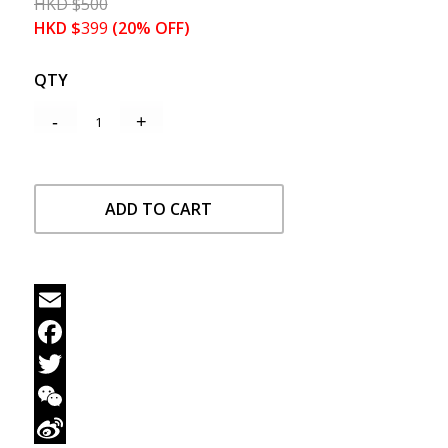
HKD
$
500
HKD
$
399
(20% OFF)
QTY
ADD TO CART
Email
Facebook
Twitter
WeChat