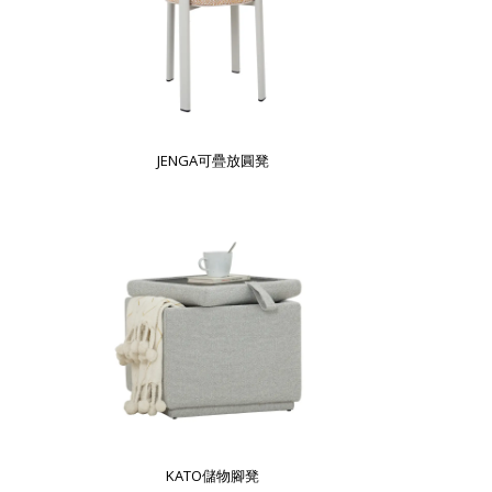
JENGA可疊放圓凳
KATO儲物腳凳