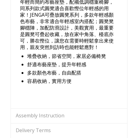
年輕而簡約布藝座墊，配襯低調穩重椅腳，
同系列款式圓凳適合喜歡慳位年輕感的用
家！JENGA可疊放圓凳系列，多款年輕感顏
色布藝，非常適合年輕感室內搭配；圓凳凳
腳穩陣，加配防滑設計，美觀實用，最重要
是圓凳可疊起收藏，放在家中角落、檯底亦
可，勝在慳位，讓您在需要時輕鬆拿出來使
用，親友突然到訪時也能輕鬆應對！
堆疊收納，節省空間，家居必備椅凳​
舒適布藝座墊，提升年輕感
多款顏色布藝，自由配搭
容易收納，實用方便
Assembly Instruction
Delivery Terms