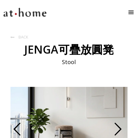
BACK

JENGA可疊放圓凳
Stool
Prev
Next