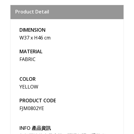
Sina
Product Detail
Weibo
DIMENSION
W37 x H46 cm
MATERIAL
FABRIC
COLOR
YELLOW
PRODUCT CODE
FJM0802YE
INFO 產品資訊