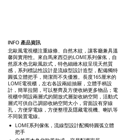
Weibo
INFO 產品資訊
北歐風電視櫃注重線條、自然木紋，讓客廳兼具溫
馨與實用性。來自馬來西亞的LOME系列傢俬，自
然原木色北歐風款式，特色細緻木紋呈現天然質
感，系列標誌性設計是流線型設計造型，配備獨特
圓弧立體把手，簡潔而不失優雅。長度165厘米的
LOME電視櫃，左右各設兩組抽屜，立體手柄設
計，簡單拉開，可以整齊及方便收納更多物品；電
視櫃中間設兩層式的開放式層架收納空間，活動式
層式可供自己調節收納空間大小，背面設有穿線
孔，方便穿電線，方便整理及隱藏電視機、喇叭等
不同裝置電線。
LOME系列傢俬，流線型設計配獨特圓弧立體
把手