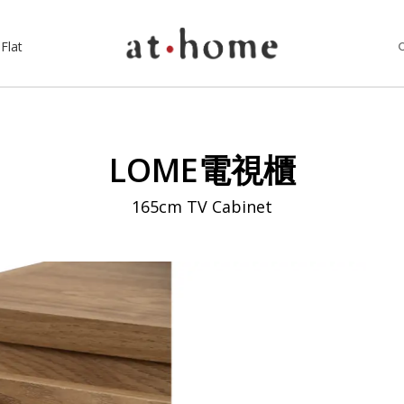
Flat
LOME電視櫃
165cm TV Cabinet