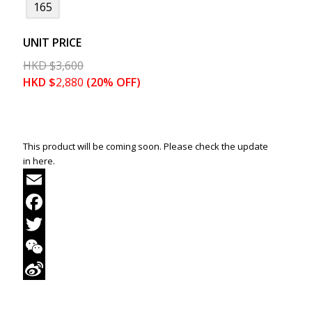
165
UNIT PRICE
HKD
$
3,600
HKD
$
2,880
(20% OFF)
This product will be coming soon. Please check the update
in here.
Email
Facebook
Twitter
WeChat
Sina