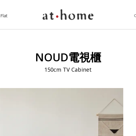
Flat
NOUD電視櫃
150cm TV Cabinet