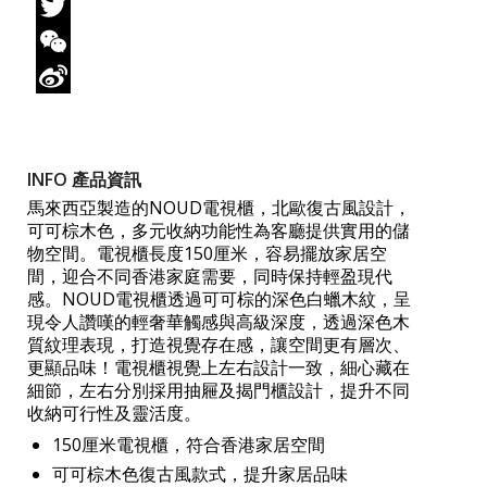
Facebook
Twitter
WeChat
Sina
Weibo
INFO 產品資訊
馬來西亞製造的NOUD電視櫃，北歐復古風設計，
可可棕木色，多元收納功能性為客廳提供實用的儲
物空間。電視櫃長度150厘米，容易擺放家居空
間，迎合不同香港家庭需要，同時保持輕盈現代
感。NOUD電視櫃透過可可棕的深色白蠟木紋，呈
現令人讚嘆的輕奢華觸感與高級深度，透過深色木
質紋理表現，打造視覺存在感，讓空間更有層次、
更顯品味！電視櫃視覺上左右設計一致，細心藏在
細節，左右分別採用抽屜及揭門櫃設計，提升不同
收納可行性及靈活度。
150厘米電視櫃，符合香港家居空間
可可棕木色復古風款式，提升家居品味