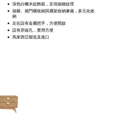
深色白蠟木紋飾面，呈現細緻紋理
抽屜、揭門櫃收納與層架收納兼備，多元化收
納
左右設有金屬把手，方便開啟
設有穿線孔，實用方便
馬來西亞製造及進口