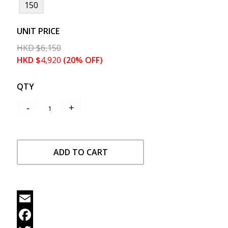
150
UNIT PRICE
HKD
$
6,150
HKD
$
4,920
(20% OFF)
QTY
ADD TO CART
Email