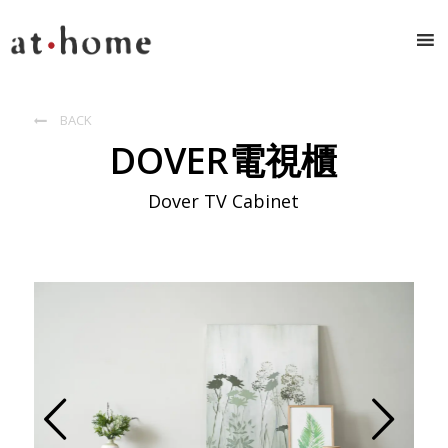
BACK

DOVER電視櫃
Dover TV Cabinet
Prev
Next