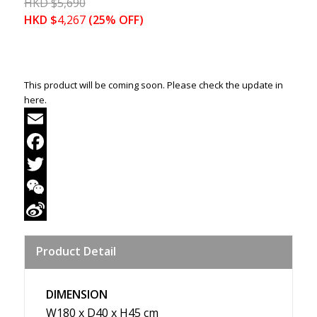
HKD
$
5,690
HKD
$
4,267
(25% OFF)
This product will be coming soon. Please check the update in
here.
Email
Facebook
Twitter
WeChat
Sina
Product Detail
Weibo
DIMENSION
W180 x D40 x H45 cm