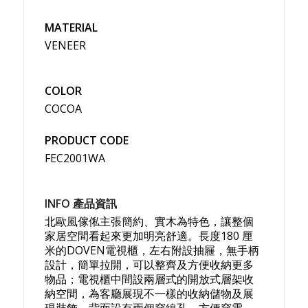
MATERIAL
VENEER
COLOR
COCOA
PRODUCT CODE
FEC2001WA
INFO 產品資訊
北歐風傢俬主張簡約、實木為特色，讓整個
家居空間看起來更加明亮舒適。長度180 厘
米的DOVEN電視櫃，左右附設抽屜，無手柄
設計，簡單拉開，可以整齊及方便收納更多
物品；電視櫃中間設兩層式的開放式層架收
納空間，為客廳展現不一樣的收納儲物及展
現裝飾，背面設有兩個穿線孔，方便穿電