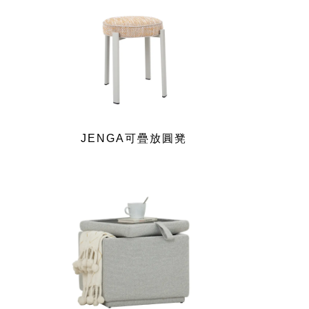
JENGA可疊放圓凳