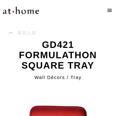

返回上頁
GD421
FORMULATHON
SQUARE TRAY
Wall Décors / Tray