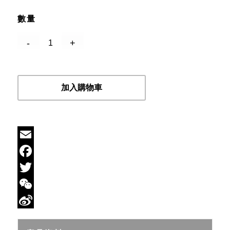
數量
加入購物車
Email
Facebook
Twitter
WeChat
Sina