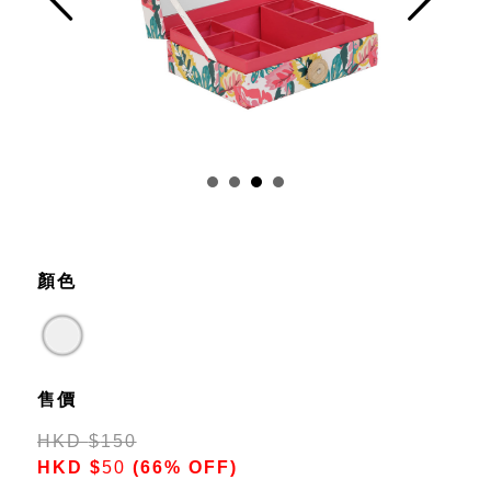
Prev
Next
顏色
售價
HKD
$
150
HKD
$
50
(66% OFF)