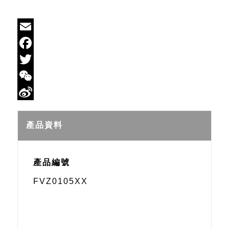
Email
Facebook
Twitter
WeChat
Sina
Weibo
產品資料
產品編號
FVZ0105XX