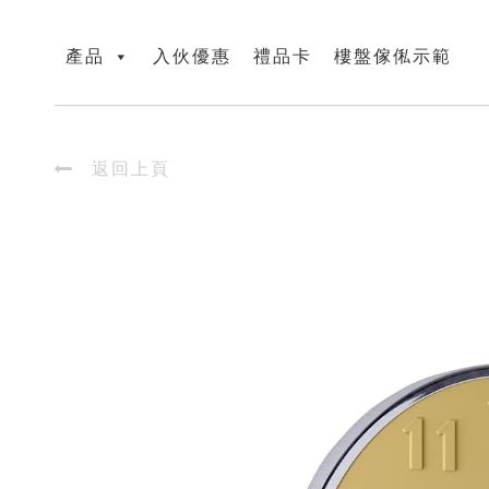
產品
入伙優惠
禮品卡
樓盤傢俬示範

返回上頁