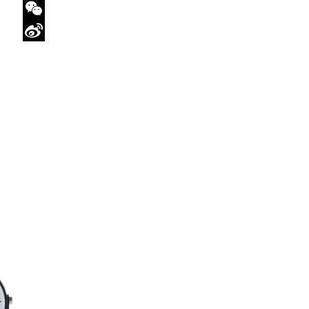
Twitter
WeChat
Sina
Weibo