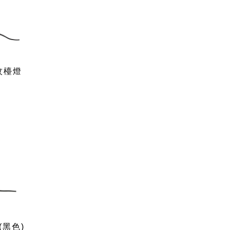
紋檯燈
(黑色)