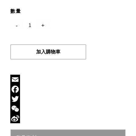
數量
加入購物車
Email
Facebook
Twitter
WeChat
Sina