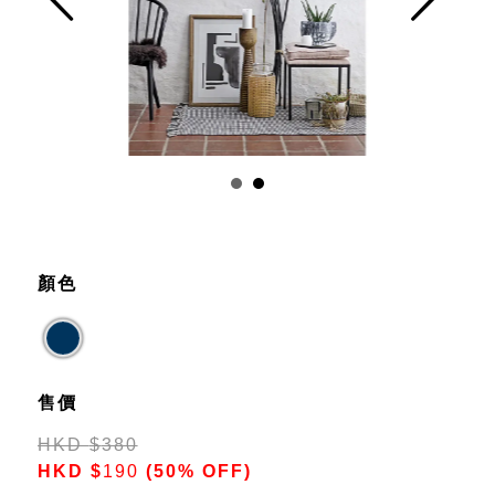
Prev
Next
顏色
售價
HKD
$
380
HKD
$
190
(50% OFF)