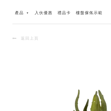
產品
入伙優惠
禮品卡
樓盤傢俬示範

返回上頁