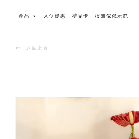
產品
入伙優惠
禮品卡
樓盤傢俬示範

返回上頁