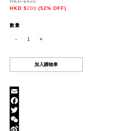
HKD
$
420
HKD
$
200
(52% OFF)
數量
加入購物車
Email
Facebook
Twitter
WeChat