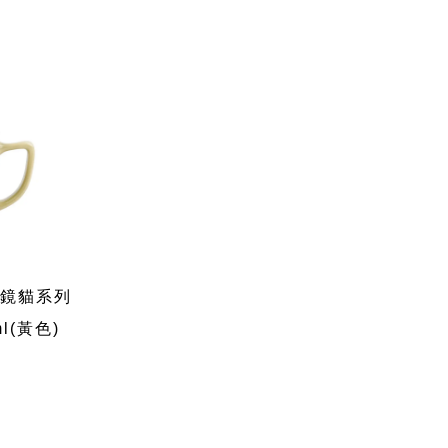
n眼鏡貓系列
l(黃色)