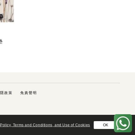
墊
隱政策
免責聲明
 Policy, Terms and Conditions, and Use of Cookies
OK