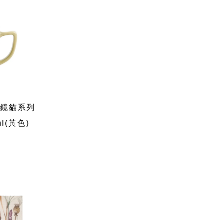
n眼鏡貓系列
l(黃色)