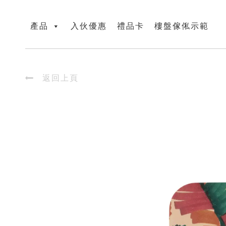
產品
入伙優惠
禮品卡
樓盤傢俬示範

返回上頁