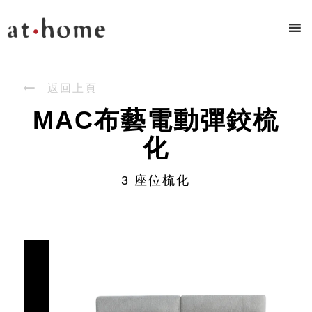

返回上頁
MAC布藝電動彈鉸梳
化
3 座位梳化