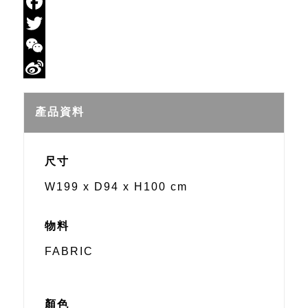
Email
Facebook
Twitter
WeChat
Sina
Weibo
產品資料
尺寸
W199 x D94 x H100 cm
物料
FABRIC
顏色