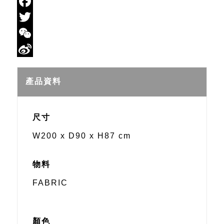
Email
Facebook
Twitter
WeChat
Sina
Weibo
產品資料
尺寸
W200 x D90 x H87 cm
物料
FABRIC
顏色