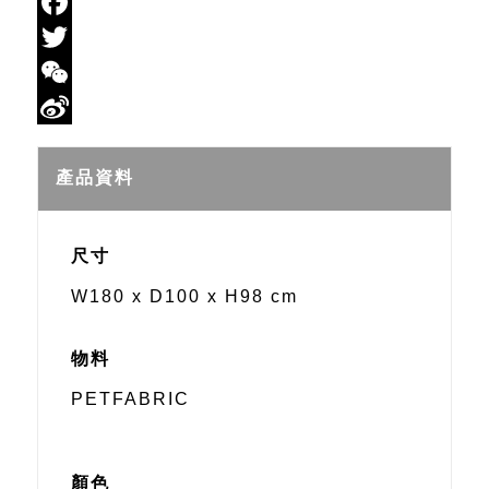
Email
Facebook
Twitter
WeChat
Sina
Weibo
產品資料
尺寸
W180 x D100 x H98 cm
物料
PETFABRIC
顏色