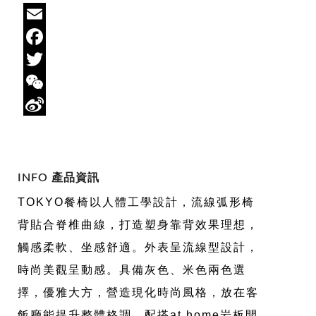
Email
Facebook
Twitter
WeChat
Sina
Weibo
INFO 產品資訊
TOKYO餐椅以人體工學設計，流線弧形椅
背貼合脊椎曲線，打造塑身靠背效果理想，
觸感柔軟、坐感舒適。外表呈流線型設計，
時尚美觀呈動感。具備灰色、米色兩色選
擇，優雅大方，營造現化時尚風格，放在客
飯廳能提升整體格調。配搭at.home岩板開