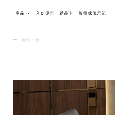
產品
入伙優惠
禮品卡
樓盤傢俬示範

返回上頁