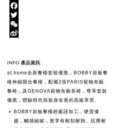
Email
Facebook
Twitter
WeChat
Sina
Weibo
INFO 產品資訊
at.home全新餐檯套裝優惠，BOBBY岩板餐
檯伸縮開合餐檯，配襯2張PARIS寵物布藝
餐椅，及GENOVA寵物布藝長椅，尊享套裝
優惠，體驗時尚與寵身友善的高級享受。
BOBBY岩板餐檯經嚴謹加工，硬度優
越，觸感細膩，更享有耐刮耐熱、抗壓耐