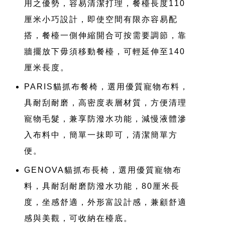
用之優勢，容易清潔打理，餐檯長度110
厘米小巧設計，即使空間有限亦容易配
搭，餐檯一側伸縮開合可按需要調節，靠
牆擺放下毋須移動餐檯，可輕延伸至140
厘米長度。
PARIS貓抓布餐椅，選用優質寵物布料，
具耐刮耐磨，高密度表層材質，方便清理
寵物毛髮，兼享防潑水功能，減慢液體滲
入布料中，簡單一抹即可，清潔簡單方
便。
GENOVA貓抓布長椅，選用優質寵物布
料，具耐刮耐磨防潑水功能，80厘米長
度，坐感舒適，外形富設計感，兼顧舒適
感與美觀，可收納在檯底。