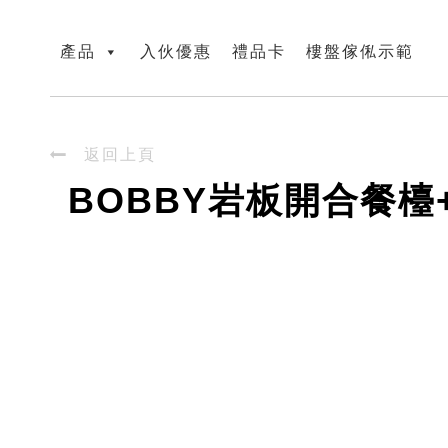
產品
入伙優惠
禮品卡
樓盤傢俬示範

返回上頁
BOBBY岩板開合餐檯+