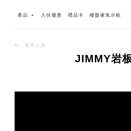
產品
入伙優惠
禮品卡
樓盤傢俬示範

返回上頁
JIMMY岩