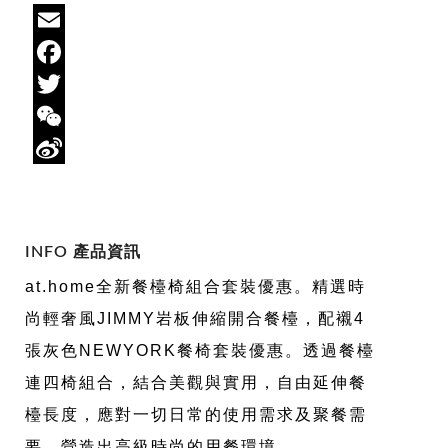
Email
Facebook
Twitter
WeChat
Sina
Weibo
INFO 產品資訊
at.home全新餐檯椅組合套裝優惠。精選時
尚輕奢風JIMMY岩板伸縮開合餐檯，配襯4
張灰色NEWYORK餐椅套裝優惠。透過餐檯
連四椅組合，結合美觀與實用，自由延伸餐
檯長度，應對一切日常的使用需求及聚餐需
要，營造出高級時尚的用餐環境