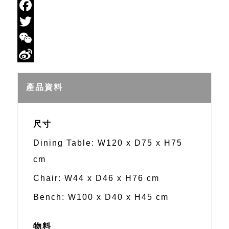
Email
Facebook
Twitter
WeChat
Sina
Weibo
產品資料
尺寸
Dining Table: W120 x D75 x H75
cm
Chair: W44 x D46 x H76 cm
Bench: W100 x D40 x H45 cm
物料