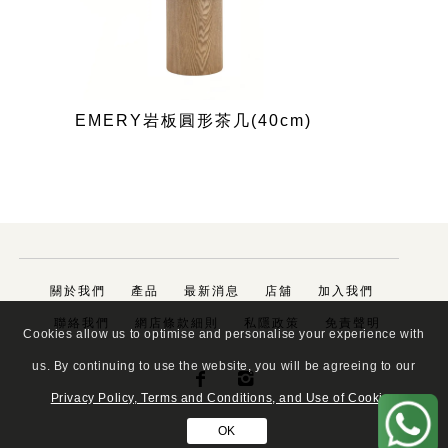
EMERY岩板圓形茶几(40cm)
關於我們
產品
最新消息
店舖
加入我們
聯絡我們
網店條款細則
私隱政策
免責聲明
Cookies allow us to optimise and personalise your experience with
us. By continuing to use the website, you will be agreeing to our


Privacy Policy, Terms and Conditions, and Use of Cookies
OK